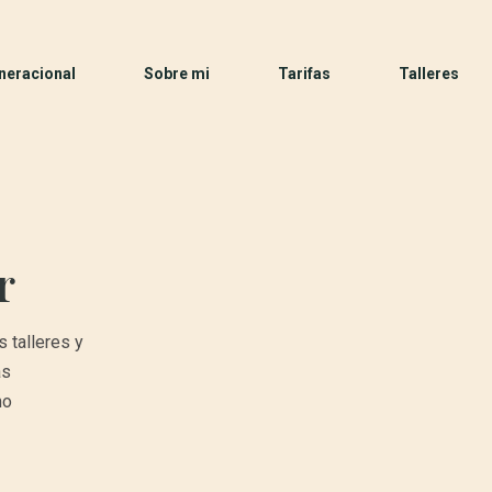
neracional
Sobre mi
Tarifas
Talleres
r
 talleres y
as
mo